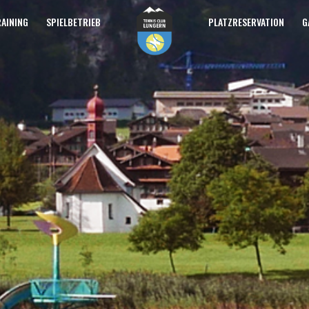
GESCHICHTE
AINING
SPIELBETRIEB
PLATZRESERVATION
G
VORSTAND
TC Lungern
MITGLIEDSCHAFT
TENNISCLUB LUNGERN