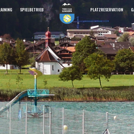
GESCHICHTE
AINING
SPIELBETRIEB
PLATZRESERVATION
G
VORSTAND
TC Lungern
MITGLIEDSCHAFT
TENNISCLUB LUNGERN