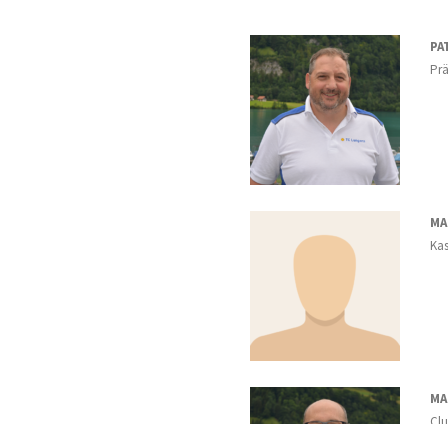
PA
Prä
MA
Kas
MA
Cl