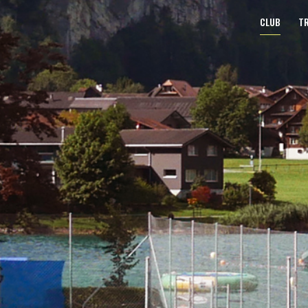
CLUB
TR